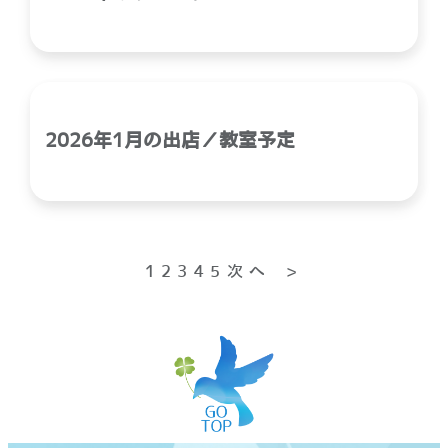
2026年1月の出店／教室予定
投
1
2
3
4
5
次へ >
稿
の
ペ
ー
ジ
送