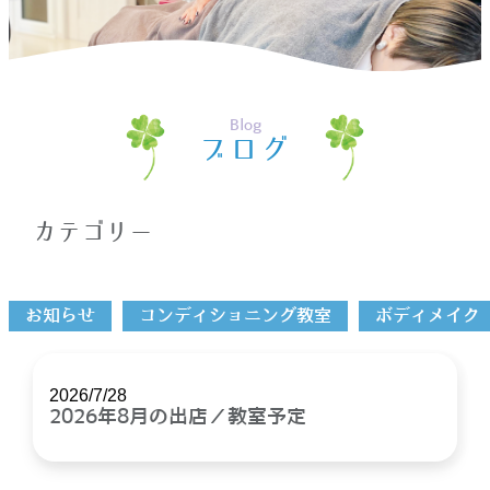
ホーム
>
ブログ
Blog
ブログ
カテゴリー
お知らせ
コンディショニング教室
ボディメイク
2026/7/28
2026年8月の出店／教室予定