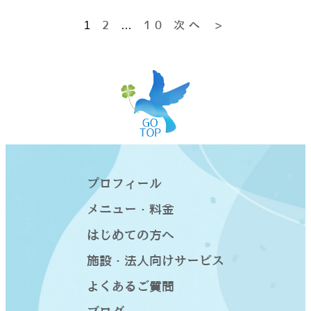
1
2
…
10
次へ >
プロフィール
メニュー・料金
はじめての方へ
施設・法人向けサービス
よくあるご質問