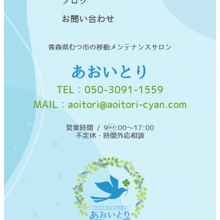
ブログ
お問い合わせ
青森県むつ市の移動メンテナンスサロン
あおいとり
TEL：
050-3091-1559
MAIL：
aoitori@aoitori-cyan.com
営業時間 / 9:00〜17:00
不定休・時間外応相談