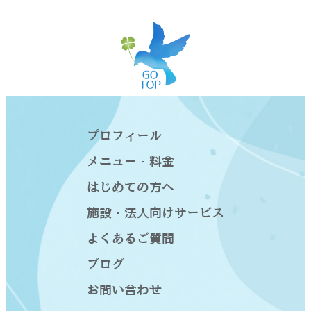
の
ペ
ー
ジ
送
り
プロフィール
メニュー・料金
はじめての方へ
施設・法人向けサービス
よくあるご質問
ブログ
お問い合わせ