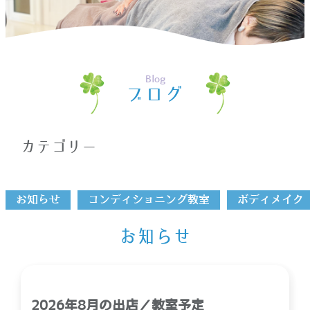
ホーム
>
出店情報
Blog
ブログ
カテゴリー
お知らせ
コンディショニング教室
ボディメイク
お知らせ
2026年8月の出店／教室予定