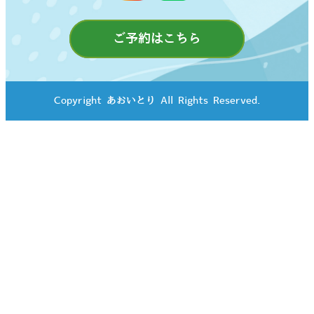
ご予約はこちら
Copyright©あおいとり All Rights Reserved.