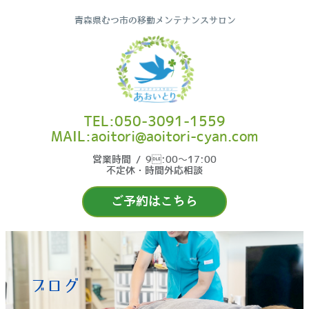
青森県むつ市の移動メンテナンスサロン
TEL:050-3091-1559
MAIL:aoitori@aoitori-cyan.com
営業時間 / 9:00〜17:00
不定休・時間外応相談
ご予約はこちら
ブログ