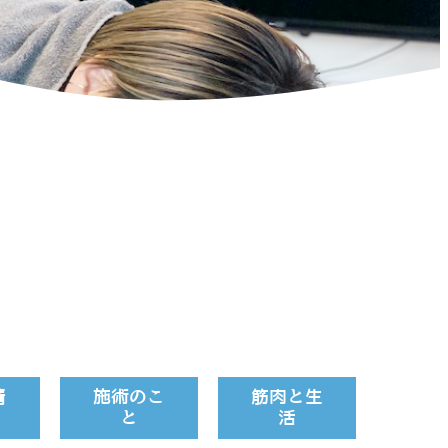
情
施術のこ
筋肉と生
と
活