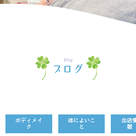
Blog
ブログ
ボディメイ
体によいこ
出店
ク
と
報