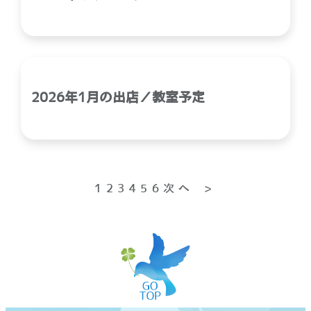
2026年1月の出店／教室予定
投
1
2
3
4
5
6
次へ >
稿
の
ペ
ー
ジ
送