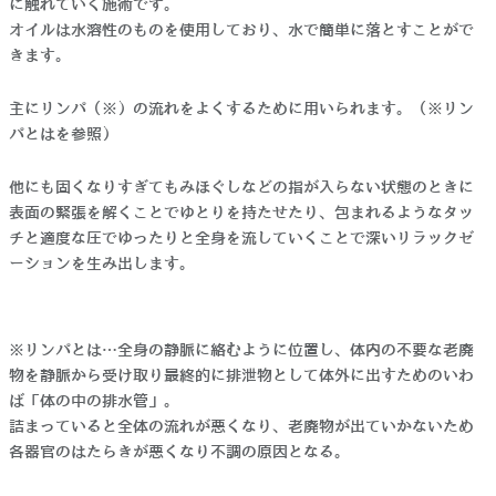
に触れていく施術です。
オイルは水溶性のものを使用しており、水で簡単に落とすことがで
きます。
主にリンパ（※）の流れをよくするために用いられます。（※リン
パとはを参照）
他にも固くなりすぎてもみほぐしなどの指が入らない状態のときに
表面の緊張を解くことでゆとりを持たせたり、包まれるようなタッ
チと適度な圧でゆったりと全身を流していくことで深いリラックゼ
ーションを生み出します。
※リンパとは…全身の静脈に絡むように位置し、体内の不要な老廃
物を静脈から受け取り最終的に排泄物として体外に出すためのいわ
ば「体の中の排水管」。
詰まっていると全体の流れが悪くなり、老廃物が出ていかないため
各器官のはたらきが悪くなり不調の原因となる。