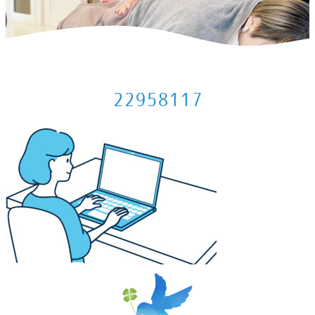
ホーム
>
体によいこと
>
職業別つらい場所図鑑
>
22958117
22958117