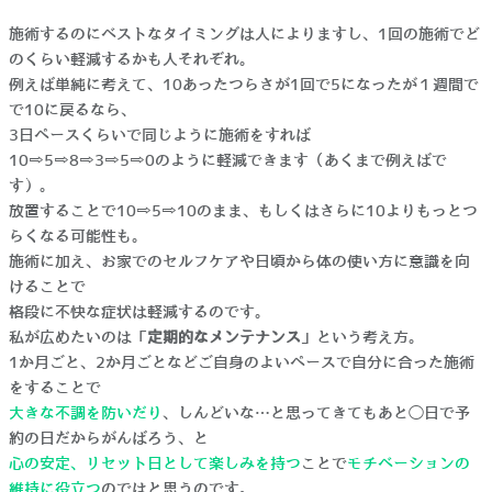
施術するのにベストなタイミングは人によりますし、1回の施術でど
のくらい軽減するかも人それぞれ。
例えば単純に考えて、10あったつらさが1回で5になったが１週間で
で10に戻るなら、
3日ペースくらいで同じように施術をすれば
10⇨5⇨8⇨3⇨5⇨0のように軽減できます（あくまで例えばで
す）。
放置することで10⇨5⇨10のまま、もしくはさらに10よりもっとつ
らくなる可能性も。
施術に加え、お家でのセルフケアや日頃から体の使い方に意識を向
けることで
格段に不快な症状は軽減するのです。
私が広めたいのは「
定期的なメンテナンス
」という考え方。
1か月ごと、2か月ごとなどご自身のよいペースで自分に合った施術
をすることで
大きな不調を防いだり
、しんどいな…と思ってきてもあと◯日で予
約の日だからがんばろう、と
心の安定、リセット日として楽しみを持つ
ことで
モチベーションの
維持に役立つ
のではと思うのです。