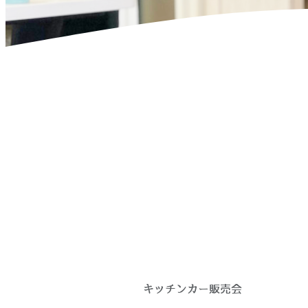
ホーム
>
お知らせ
>
追記あり：4月の出店情報
▷キッチンカー販売会