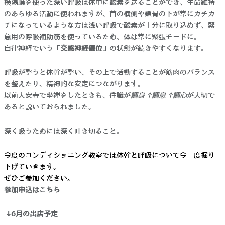
横隔膜を使った深い呼吸は体中に酸素を送ることができ、生命維持
のあらゆる活動に使われますが、首の横側や鎖骨の下が常にカチカ
チになっているような方は浅い呼吸で酸素が十分に取り込めず、緊
急用の呼吸補助筋を使っているため、体は常に緊張モードに。
自律神経でいう
「交感神経優位」
の状態が続きやすくなります。
呼吸が整うと体幹が整い、その上で活動することが筋肉のバランス
を整えたり、精神的な安定につながります。
以前大安寺で坐禅をしたときも、住職が
調身→調息→調心
が大切で
あると説いておられました。
深く吸うためには深く吐き切ること。
今度のコンディショニング教室では体幹と呼吸について今一度掘り
下げていきます。
ぜひご参加ください。
参加申込はこちら
↓6月の出店予定