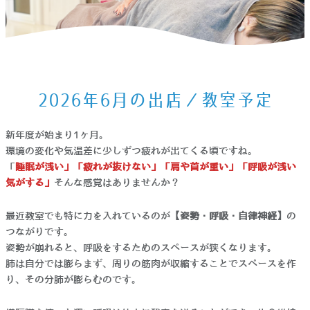
ホーム
>
お知らせ
>
2026年6月の出店／教室予定
2026年6月の出店／教室予定
新年度が始まり1ヶ月。
環境の変化や気温差に少しずつ疲れが出てくる頃ですね。
「
睡眠が浅い」「疲れが抜けない」「肩や首が重い」「呼吸が浅い
気がする」
そんな感覚はありませんか？
最近教室でも特に力を入れているのが
【姿勢・呼吸・自律神経】
の
つながりです。
姿勢が崩れると、呼吸をするためのスペースが狭くなります。
肺は自分では膨らまず、周りの筋肉が収縮することでスペースを作
り、その分肺が膨らむのです。