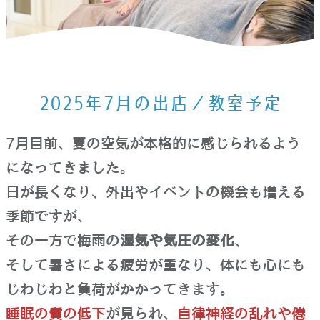
ホーム
>
お知らせ
>
2025年7月の出店／教室予定
2025年7月の出店／教室予定
7月目前、夏の空気が本格的に感じられるよう
になってきました。
日が長くなり、外出やイベントの機会も増える
季節ですが、
その一方で梅雨の
湿気や気圧の変化
、
そして暑さによる疲労が重なり、体にも心にも
じわじわと負荷がかかってきます。
睡眠の質の低下
が見られ、
自律神経の乱れや倦