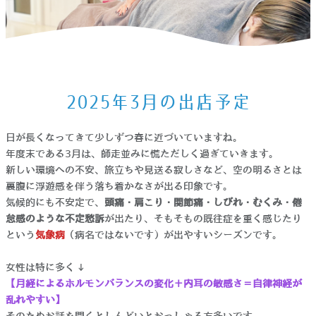
ホーム
>
お知らせ
>
2025年3月の出店予定
2025年3月の出店予定
日が長くなってきて少しずつ春に近づいていますね。
年度末である3月は、師走並みに慌ただしく過ぎていきます。
新しい環境への不安、旅立ちや見送る寂しさなど、空の明るさとは
裏腹に浮遊感を伴う落ち着かなさが出る印象です。
気候的にも不安定で、
頭痛・肩こり・関節痛・しびれ・むくみ・倦
怠感のような不定愁訴
が出たり、そもそもの既往症を重く感じたり
という
気象病
（病名ではないです）が出やすいシーズンです。
女性は特に多く↓
【月経によるホルモンバランスの変化＋内耳の敏感さ＝自律神経が
乱れやすい】