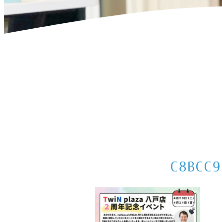
ホーム
>
お知らせ
>
2024年4月の出店情報
>
C8BCC9E5-D55
C8BCC9