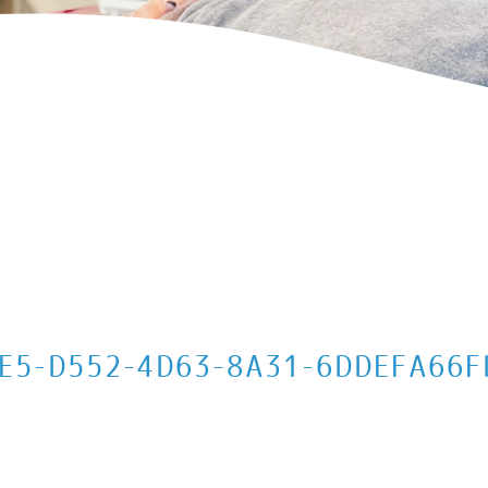
2-4D63-8A31-6DDEFA66FDC9-2-1
E5-D552-4D63-8A31-6DDEFA66F