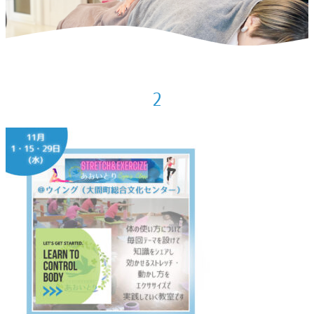
ホーム
>
体によいこと
>
11月の出店予定
>
2
2