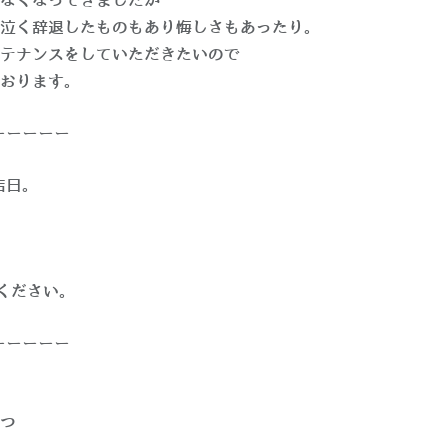
なくなってきましたが
泣く辞退したものもあり悔しさもあったり。
テナンスをしていただきたいので
おります。
ーーーーー
出店日。
確認ください。
ーーーーー
つ