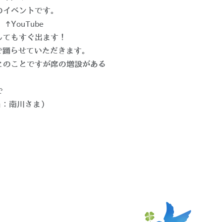
wa）のイベントです。
！→
YouTube
してもすぐ出ます！
の曲で踊らせていただきます。
とのことですが席の増設がある
で
担当：南川さま）