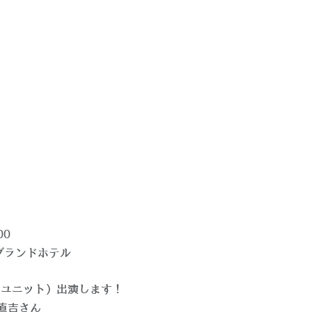
00
つグランドホテル
ンスユニット）出演します！
沢直吉さん